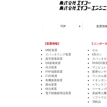
TOP
装置情
スパッタリン
電子顕微鏡周
真空蒸着
PXP成膜
有機蒸着
EB蒸着
MBE装
CVD装
ALD装
接合装
特注装
【装置情報】
【コンポー
MBE装置
セル
スパッタリング装置
EBガン
真空蒸着装置
スパッタガ
EB蒸着装置
RHEED装
ALD装置
マニピュレ
PXP成膜装置
膜厚センサ
CVD装置
ラジカル源
有機蒸着装置
イオンガン
接合装置
トランスフ
特注装置
ベーキング
電子顕微鏡周辺装置
直線導入機
ソフトウエ
消耗品