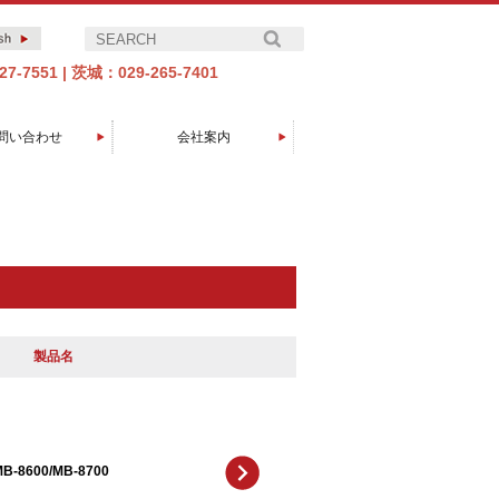
7-7551
|
茨城：029-265-7401
問い合わせ
会社案内
エイコーグループについて
代表取締役社長挨拶
製品開発の歩み
会社概要
アクセス
取引先
沿革
製品名
B-8600/MB-8700