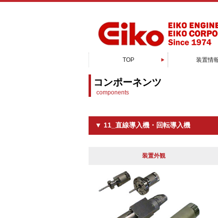
TOP
装置情
スパッタリン
電子顕微鏡周
真空蒸着
PXP成膜
有機蒸着
EB蒸着
MBE装
CVD装
ALD装
接合装
特注装
コンポーネンツ
components
▼ 11_直線導入機・回転導入機
装置外観