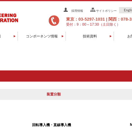
採用情報
サイトポリシー
東京：03-5297-1031
|
関西：078-32
受付：9：00～17:30（土日除く）
報
コンポーネンツ情報
技術資料
お
グ装置
辺装置
装置
装置
装置
装置
置
置
置
置
置
ソフトウエア/コントローラ
マニピュレータ/移動機構
膜厚センサー/モニター
直線導入機/回転導入機
トランスファーロッド
ベーキング関連
スパッタガン
RHEED装置
ラジカル源
イオンガン
EBガン
消耗品
セル
装置分類
M
回転導入機・直線導入機