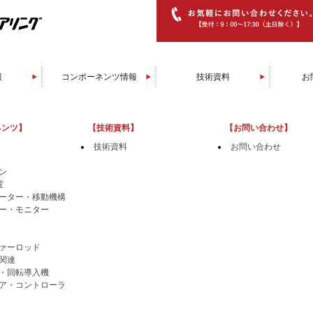
報
コンポーネンツ情報
技術資料
お
グ装置
辺装置
装置
装置
装置
装置
置
置
置
置
置
ソフトウエア/コントローラ
マニピュレータ/移動機構
膜厚センサー/モニター
直線導入機/回転導入機
トランスファーロッド
ベーキング関連
スパッタガン
RHEED装置
ラジカル源
イオンガン
EBガン
消耗品
セル
ネンツ】
【技術資料】
【お問い合わせ】
技術資料
お問い合わせ
ン
置
ーター・移動機構
ー・モニター
ァーロッド
関連
・回転導入機
ア・コントローラ