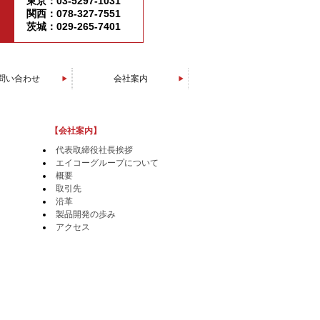
東京：03-5297-1031
関西：078-327-7551
茨城：029-265-7401
問い合わせ
会社案内
エイコーグループについて
代表取締役社長挨拶
製品開発の歩み
会社概要
アクセス
取引先
沿革
【会社案内】
代表取締役社長挨拶
エイコーグループについて
概要
取引先
沿革
製品開発の歩み
アクセス