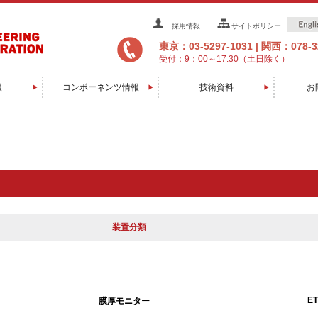
採用情報
サイトポリシー
東京：03-5297-1031
|
関西：078-32
受付：9：00～17:30（土日除く）
報
コンポーネンツ情報
技術資料
お
グ装置
辺装置
装置
装置
装置
装置
置
置
置
置
置
ソフトウエア/コントローラ
マニピュレータ/移動機構
膜厚センサー/モニター
直線導入機/回転導入機
トランスファーロッド
ベーキング関連
スパッタガン
RHEED装置
ラジカル源
イオンガン
EBガン
消耗品
セル
装置分類
ET
膜厚モニター