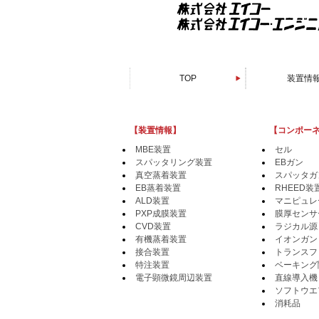
TOP
装置情
スパッタリン
電子顕微鏡周
真空蒸着
PXP成膜
有機蒸着
EB蒸着
MBE装
CVD装
ALD装
接合装
特注装
【装置情報】
【コンポー
MBE装置
セル
スパッタリング装置
EBガン
真空蒸着装置
スパッタガ
EB蒸着装置
RHEED装
ALD装置
マニピュレ
PXP成膜装置
膜厚センサ
CVD装置
ラジカル源
有機蒸着装置
イオンガン
接合装置
トランスフ
特注装置
ベーキング
電子顕微鏡周辺装置
直線導入機
ソフトウエ
消耗品