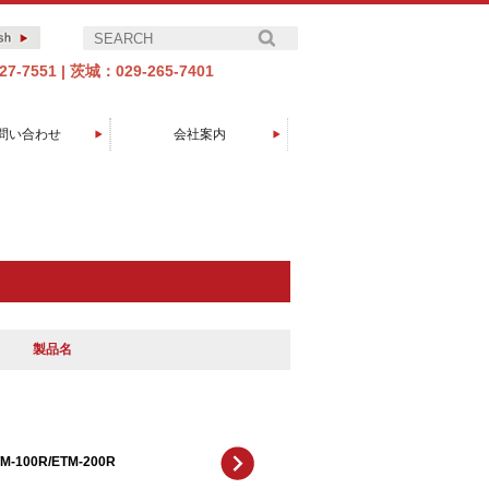
7-7551
|
茨城：029-265-7401
問い合わせ
会社案内
エイコーグループについて
代表取締役社長挨拶
製品開発の歩み
会社概要
アクセス
取引先
沿革
製品名
M-100R/ETM-200R