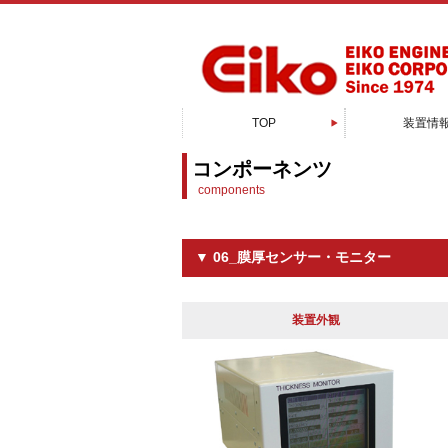
TOP
装置情
スパッタリン
電子顕微鏡周
真空蒸着
PXP成膜
有機蒸着
EB蒸着
MBE装
CVD装
ALD装
接合装
特注装
コンポーネンツ
components
▼ 06_膜厚センサー・モニター
装置外観