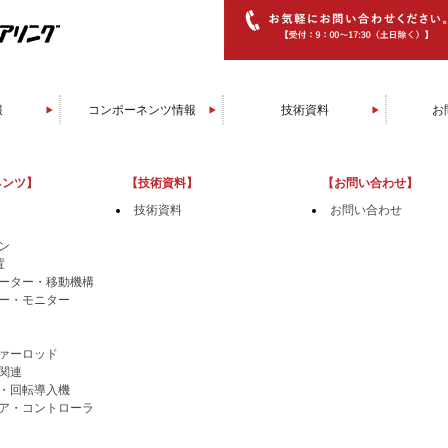
報
コンポーネンツ情報
技術資料
お
グ装置
辺装置
装置
装置
装置
装置
置
置
置
置
置
ソフトウエア/コントローラ
マニピュレータ/移動機構
膜厚センサー/モニター
直線導入機/回転導入機
トランスファーロッド
ベーキング関連
スパッタガン
RHEED装置
ラジカル源
イオンガン
EBガン
消耗品
セル
ネンツ】
【技術資料】
【お問い合わせ】
技術資料
お問い合わせ
ン
置
ーター・移動機構
ー・モニター
ァーロッド
関連
・回転導入機
ア・コントローラ