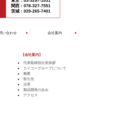
東京：03-5297-1031
関西：078-327-7551
茨城：029-265-7401
問い合わせ
会社案内
エイコーグループについて
代表取締役社長挨拶
製品開発の歩み
会社概要
アクセス
取引先
沿革
【会社案内】
代表取締役社長挨拶
エイコーグループについて
概要
取引先
沿革
製品開発の歩み
アクセス