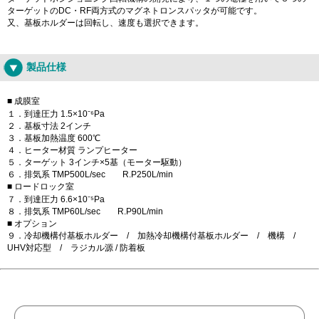
ターゲットのDC・RF両方式のマグネトロンスパッタが可能です。
又、基板ホルダーは回転し、速度も選択できます。
製品仕様
■ 成膜室
１．到達圧力 1.5×10⁻⁶Pa
２．基板寸法 2インチ
３．基板加熱温度 600℃
４．ヒーター材質 ランプヒーター
５．ターゲット 3インチ×5基（モーター駆動）
６．排気系 TMP500L/sec R.P250L/min
■ ロードロック室
７．到達圧力 6.6×10⁻⁵Pa
８．排気系 TMP60L/sec R.P90L/min
■ オプション
９．冷却機構付基板ホルダー / 加熱冷却機構付基板ホルダー / 機構 /
UHV対応型 / ラジカル源 / 防着板