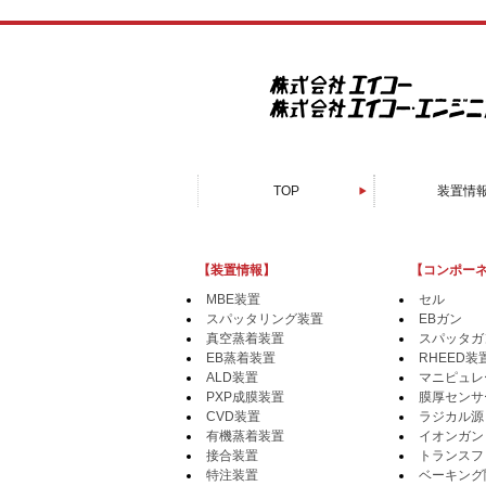
TOP
装置情
スパッタリン
電子顕微鏡周
真空蒸着
PXP成膜
有機蒸着
EB蒸着
MBE装
CVD装
ALD装
接合装
特注装
【装置情報】
【コンポー
MBE装置
セル
スパッタリング装置
EBガン
真空蒸着装置
スパッタガ
EB蒸着装置
RHEED装
ALD装置
マニピュレ
PXP成膜装置
膜厚センサ
CVD装置
ラジカル源
有機蒸着装置
イオンガン
接合装置
トランスフ
特注装置
ベーキング