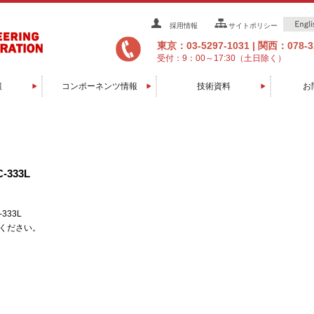
採用情報
サイトポリシー
東京：03-5297-1031
|
関西：078-32
受付：9：00～17:30（土日除く）
報
コンポーネンツ情報
技術資料
お
グ装置
辺装置
装置
装置
装置
装置
置
置
置
置
置
ソフトウエア/コントローラ
マニピュレータ/移動機構
膜厚センサー/モニター
直線導入機/回転導入機
トランスファーロッド
ベーキング関連
スパッタガン
RHEED装置
ラジカル源
イオンガン
EBガン
消耗品
セル
333L
33L
ください。