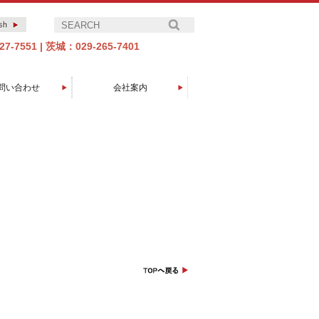
7-7551
|
茨城：029-265-7401
問い合わせ
会社案内
エイコーグループについて
代表取締役社長挨拶
製品開発の歩み
会社概要
アクセス
取引先
沿革