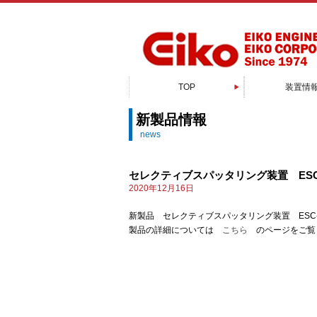
TOP
装置情
スパッタリン
電子顕微鏡周
真空蒸着
PXP成膜
有機蒸着
EB蒸着
MBE装
CVD装
ALD装
接合装
特注装
新製品情報
news
セレクティブスパッタリング装置 ESC-
2020年12月16日
新製品 セレクティブスパッタリング装置 ESC-3
製品の詳細については
こちら
のページをご覧