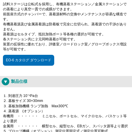
試料ステージは公転式を採用し、有機蒸着ステーション／金属ステーションで
の蒸着により真空一貫での成膜ができます。
前面扉方式のチャンバーで、蒸着源材料の交換やメンテナンスが容易な構造で
す。
有機蒸着源及び金属蒸着源は防着板で完全に仕切られ、蒸着源での干渉があり
ません。
蒸着源はセルタイプ、抵抗加熱ボート等各種の選択が可能です。
各ステーション共に２元同時蒸着が可能です。
装置の拡張性に優れており、評価室／ロードロック室／グローブボックス増設
等が可能です。
EO-6 カタログ ダウンロード
製品仕様
１. 到達圧力 10⁻⁵Pa台
２. 基板サイズ 30×30mm
３. 基板加熱機構 ランプ加熱 Max300℃
４. 蒸着源 (オプション）
有機用 ・・・・・・ ミニセル、ボートセル、マイクロセル、バスケット等
より選択
金属用 ・・・・・・ 横型セル、縦型セル、EBガン、スパッタ源等より選択
５. プローブ機構（オプション） 測定位置固定式／測定位置可動式