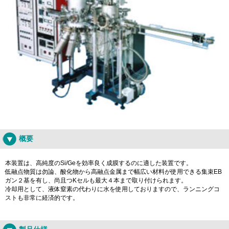
概要
本装置は、高純度のSi/Geを効率良く成膜するのに適した装置です。
低融点物質は勿論、酸化物から高融点金属まで幅広い材料が使用できる集束EB
ガン２基を有し、尚且つKセルも最大４本まで取り付けられます。
冷却用として、液体窒素の代わりに水を使用しておりますので、ランニングコ
ストも非常に経済的です。