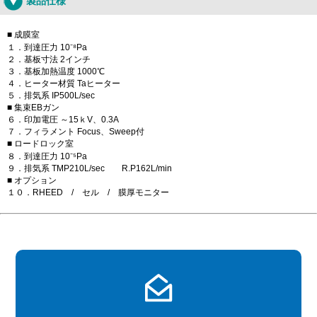
製品仕様
■ 成膜室
１．到達圧力 10⁻⁸Pa
２．基板寸法 2インチ
３．基板加熱温度 1000℃
４．ヒーター材質 Taヒーター
５．排気系 IP500L/sec
■ 集束EBガン
６．印加電圧 ～15ｋV、0.3A
７．フィラメント Focus、Sweep付
■ ロードロック室
８．到達圧力 10⁻⁵Pa
９．排気系 TMP210L/sec R.P162L/min
■ オプション
１０．RHEED / セル / 膜厚モニター