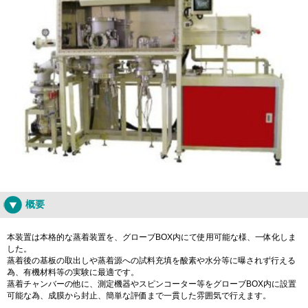
概要
本装置は本格的な蒸着装置を、グローブBOX内にて使用可能な様、一体化しま
した。
蒸着後の基板の取出しや蒸着源への試料充填を酸素や水分等に曝されず行える
為、有機材料等の実験に最適です。
蒸着チャンバーの他に、測定機器やスピンコーター等をグローブBOX内に設置
可能な為、成膜から封止、簡単な評価まで一貫した雰囲気で行えます。