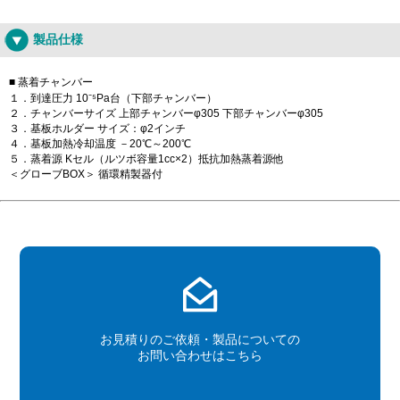
製品仕様
■ 蒸着チャンバー
１．到達圧力 10⁻⁵Pa台（下部チャンバー）
２．チャンバーサイズ 上部チャンバーφ305 下部チャンバーφ305
３．基板ホルダー サイズ：φ2インチ
４．基板加熱冷却温度 －20℃～200℃
５．蒸着源 Kセル（ルツボ容量1cc×2）抵抗加熱蒸着源他
＜グローブBOX＞ 循環精製器付
お見積りのご依頼・製品についての
お問い合わせはこちら