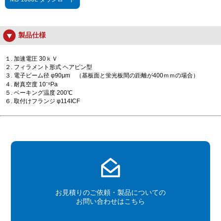
製品仕様
１. 加速電圧 30ｋＶ
２. フィラメント形式 ヘアピン型
３. 電子ビーム径 φ90μm （基板面と蛍光板間の距離が400ｍｍの場合）
４. 耐真空度 10⁻⁹Pa
５. ベーキング温度 200℃
６. 取付けフランジ φ114ICF
お見積りのご依頼・製品についての
お問い合わせはこちら