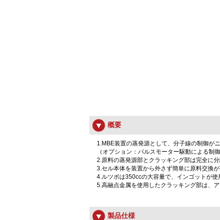
概要
1.MBE装置の蒸発源として、分子線の制御
（オプション：パルスモーター駆動による制
2.原料の蒸発源部とクラッキング部は完全に
3.セル本体を装置から外さず簡単に原料交換
4.ルツボは350ccの大容量で、インゴットが
5.高融点金属を使用したクラッキング部は、
製品仕様