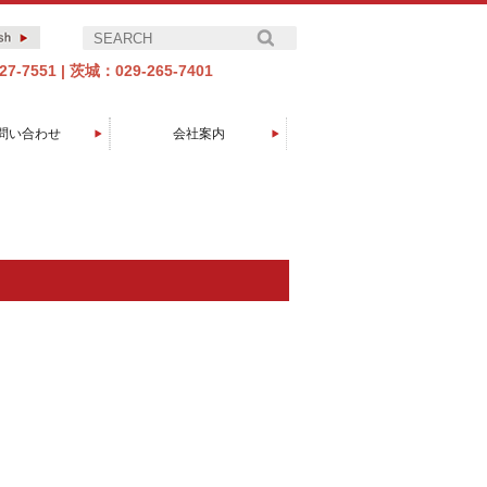
7-7551
|
茨城：029-265-7401
問い合わせ
会社案内
エイコーグループについて
代表取締役社長挨拶
製品開発の歩み
会社概要
アクセス
取引先
沿革