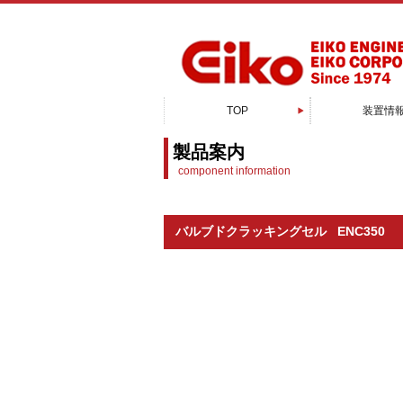
TOP
装置情
スパッタリン
電子顕微鏡周
真空蒸着
PXP成膜
有機蒸着
EB蒸着
MBE装
CVD装
ALD装
接合装
特注装
製品案内
component information
バルブドクラッキングセル ENC350