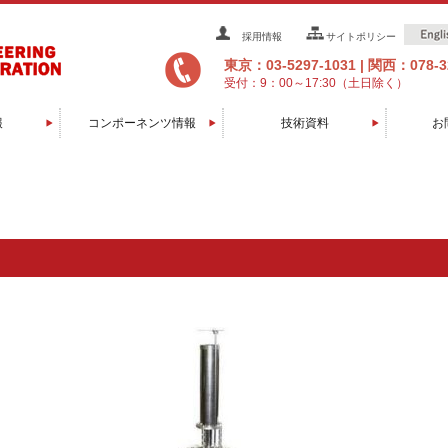
採用情報
サイトポリシー
東京：03-5297-1031
|
関西：078-32
受付：9：00～17:30（土日除く）
報
コンポーネンツ情報
技術資料
お
グ装置
辺装置
装置
装置
装置
装置
置
置
置
置
置
ソフトウエア/コントローラ
マニピュレータ/移動機構
膜厚センサー/モニター
直線導入機/回転導入機
トランスファーロッド
ベーキング関連
スパッタガン
RHEED装置
ラジカル源
イオンガン
EBガン
消耗品
セル