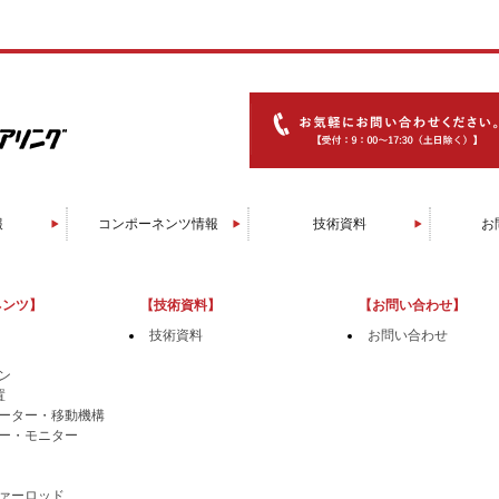
報
コンポーネンツ情報
技術資料
お
グ装置
辺装置
装置
装置
装置
装置
置
置
置
置
置
ソフトウエア/コントローラ
マニピュレータ/移動機構
膜厚センサー/モニター
直線導入機/回転導入機
トランスファーロッド
ベーキング関連
スパッタガン
RHEED装置
ラジカル源
イオンガン
EBガン
消耗品
セル
ネンツ】
【技術資料】
【お問い合わせ】
技術資料
お問い合わせ
ン
置
ーター・移動機構
ー・モニター
ァーロッド