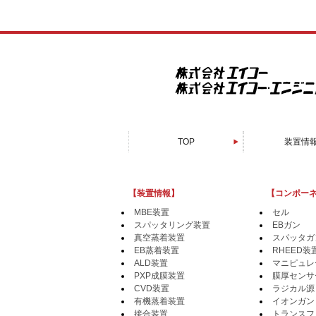
TOP
装置情
スパッタリン
電子顕微鏡周
真空蒸着
PXP成膜
有機蒸着
EB蒸着
MBE装
CVD装
ALD装
接合装
特注装
【装置情報】
【コンポー
MBE装置
セル
スパッタリング装置
EBガン
真空蒸着装置
スパッタガ
EB蒸着装置
RHEED装
ALD装置
マニピュレ
PXP成膜装置
膜厚センサ
CVD装置
ラジカル源
有機蒸着装置
イオンガン
接合装置
トランスフ