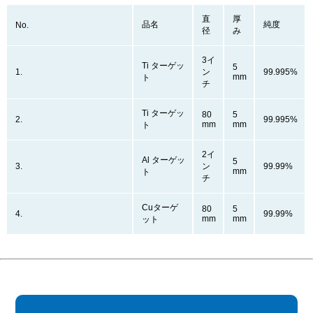
直
厚
品名
純度
No.
径
み
3イ
Ti ターゲッ
5
1.
ン
99.995%
mm
ト
チ
Ti ターゲッ
80
5
2.
99.995%
mm
mm
ト
2イ
Al ターゲッ
5
3.
ン
99.99%
mm
ト
チ
Cuターゲ
80
5
4.
99.99%
mm
mm
ット